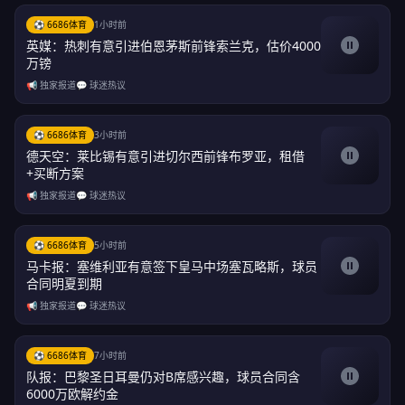
⚽ 6686体育
1小时前
英媒：热刺有意引进伯恩茅斯前锋索兰克，估价4000
万镑
📢 独家报道
💬 球迷热议
⚽ 6686体育
3小时前
德天空：莱比锡有意引进切尔西前锋布罗亚，租借
+买断方案
📢 独家报道
💬 球迷热议
⚽ 6686体育
5小时前
马卡报：塞维利亚有意签下皇马中场塞瓦略斯，球员
合同明夏到期
📢 独家报道
💬 球迷热议
⚽ 6686体育
7小时前
队报：巴黎圣日耳曼仍对B席感兴趣，球员合同含
6000万欧解约金