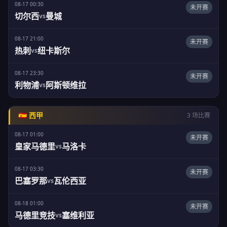
08-17 00:30
未开赛
切尔西
曼城
vs
08-17 21:00
未开赛
热刺
纽卡斯尔
vs
08-17 23:30
未开赛
利物浦
阿斯顿维拉
vs
🇪🇸 西甲
3 场比赛
08-17 01:00
未开赛
皇家马德里
马洛卡
vs
08-17 03:30
未开赛
巴塞罗那
瓦伦西亚
vs
08-18 01:00
未开赛
马德里竞技
塞维利亚
vs