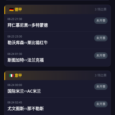
🇩🇪 德甲
3 场比赛
08-23 21:30
未开赛
拜仁慕尼黑
多特蒙德
vs
08-23 23:30
未开赛
勒沃库森
莱比锡红牛
vs
08-24 01:30
未开赛
斯图加特
法兰克福
vs
🇮🇹 意甲
3 场比赛
08-24 00:00
未开赛
国际米兰
AC米兰
vs
08-24 02:45
未开赛
尤文图斯
那不勒斯
vs